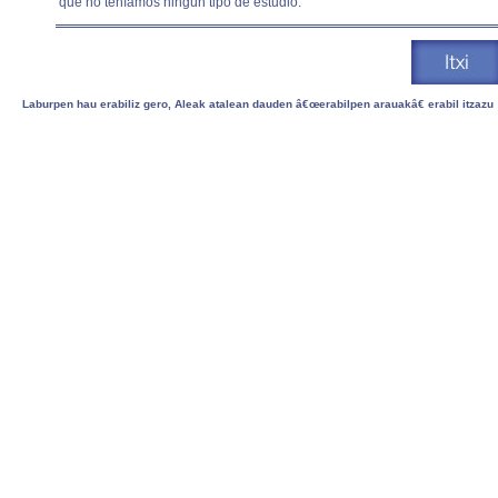
que no teníamos ningún tipo de estudio.
Laburpen hau erabiliz gero, Aleak atalean dauden â€œerabilpen arauakâ€ erabil itzazu