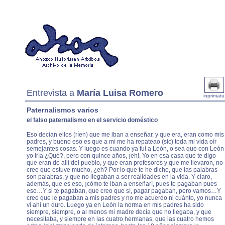
Entrevista a
María Luisa Romero
inprimatu
Paternalismos varios
el falso paternalismo en el servicio doméstico
Eso decían ellos (ríen) que me iban a enseñar, y que era, eran como mis
padres, y bueno eso es que a mí me ha repateao (sic) toda mi vida oír
semejantes cosas. Y luego es cuando ya fui a León, o sea que con León
yo iría ¿Qué?, pero con quince años, ¡eh!, Yo en esa casa que te digo
que eran de allí del pueblo, y que eran profesores y que me llevaron, no
creo que estuve mucho, ¿eh? Por lo que te he dicho, que las palabras
son palabras, y que no llegaban a ser realidades en la vida. Y claro,
además, que es eso, ¡cómo te iban a enseñar!, pues te pagaban pues
eso…Y si te pagaban, que creo que sí, pagar pagaban, pero vamos…Y
creo que le pagaban a mis padres y no me acuerdo ni cuánto, yo nunca
vi ahí un duro. Luego ya en León la norma en mis padres ha sido
siempre, siempre, o al menos mi madre decía que no llegaba, y que
necesitaba, y siempre en las cuatro hermanas, que las cuatro hemos