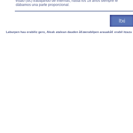
estao (sic) trabajando de internas, hasta los 18 años siempre le
dábamos una parte proporcional.
Laburpen hau erabiliz gero, Aleak atalean dauden â€œerabilpen arauakâ€ erabil itzazu