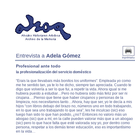
Entrevista a
Adela Gómez
inprimatu
Profesional ante todo
la profesionalización del servicio doméstico
“Erais la que llevabais más bonitos los uniformes”. Empleada yo como
me he sentido tan, ya te lo he dicho, siempre tan apreciada. Cuando te
digo que volvería a ser lo que fui, a repetir la vida. Ahora igual si me
hubiera puesto a estudiar…Pero no hubiera sido más feliz por ser ni
cirujana….Pienso que tiene que haber cirujanos y personas de la
limpieza, nos necesitamos tanto…Ahora, hay que ser, yo le decía a mis
hijos “con libros debajo del brazo no, números uno en todo trabajando,
en lo que sea uno trabajando lo que sea”, les he inculcao (sic) eso
luego han sido lo que han podido, ¿no? Entonces no valoro más un
abogao (sic) que a mí, en la calle pueden valorar más que a un abogao
(sic) pero lo que hace falta que esté valorada soy yo, por dentro como
persona, respetar a los demás tener educación, eso es importantísimo
en la vida…