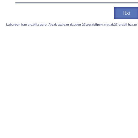
Laburpen hau erabiliz gero, Aleak atalean dauden â€œerabilpen arauakâ€ erabil itzazu