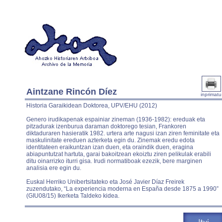
Aintzane Rincón Díez
inprimatu
Historia Garaikidean Doktorea, UPV/EHU (2012)
Genero irudikapenak espainiar zineman (1936-1982): ereduak eta
pitzadurak izenburua daraman doktorego tesian, Frankoren
diktaduraren hasieratik 1982. urtera arte nagusi izan ziren feminitate eta
maskulinitate ereduen azterketa egin du. Zinemak eredu edota
identitateen eraikuntzan izan duen, eta oraindik duen, eragina
abiapuntutzat hartuta, garai bakoitzean ekoiztu ziren pelikulak erabili
ditu oinarrizko iturri gisa. Irudi normatiboak ezezik, bere marginen
analisia ere egin du.
Euskal Herriko Unibertsitateko eta José Javier Díaz Freirek
zuzendutako, “La experiencia moderna en España desde 1875 a 1990”
(GIU08/15) Ikerketa Taldeko kidea.