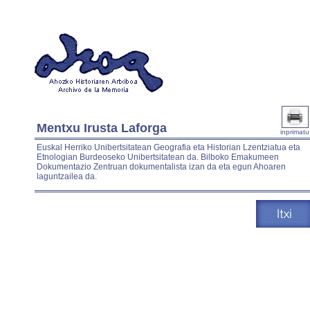
Mentxu Irusta Laforga
inprimatu
Euskal Herriko Unibertsitatean Geografia eta Historian Lzentziatua eta
Etnologian Burdeoseko Unibertsitatean da. Bilboko Emakumeen
Dokumentazio Zentruan dokumentalista izan da eta egun Ahoaren
laguntzailea da.