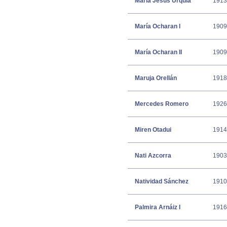
María Jesús Urquía
1913
María Ocharan I
1909
María Ocharan II
1909
Maruja Orellán
1918
Mercedes Romero
1926
Miren Otadui
1914
Nati Azcorra
1903
Natividad Sánchez
1910
Palmira Arnáiz I
1916